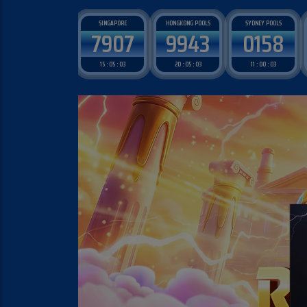
Pasaran Togel
SINGAPORE
HONGKONG POOLS
SYDNEY POOLS
HONGKONG LOTTO
7907
9943
0158
6011
15 : 04 : 59
20 : 04 : 59
10 : 59 : 59
20 : 04 : 59