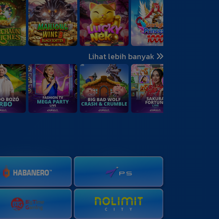
Lihat lebih banyak
Lihat lebih banyak