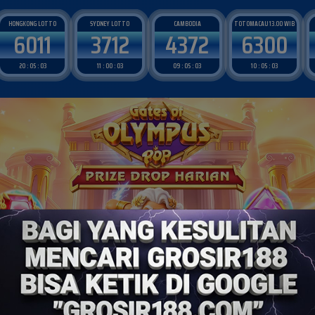
cit******25
Rp 7.300.000
SYDNEY LOTTO
CAMBODIA
TOTOMACAU 13.00 WIB
EVERTON
T
3712
4372
6300
2084
10 : 59 : 59
09 : 04 : 59
10 : 04 : 59
12 : 34 : 59