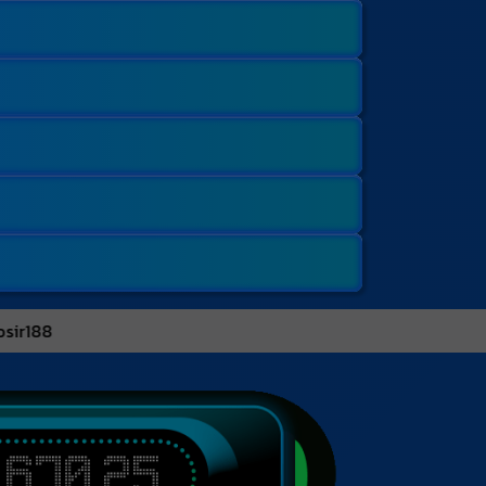
PROMOSI