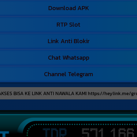
DAFTAR
Download APK
RTP Slot
Link Anti Blokir
Chat Whatsapp
Channel Telegram
ttps://heylink.me/grosir188