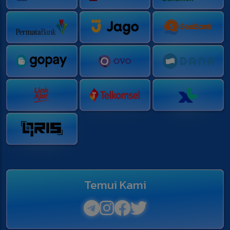
Temui Kami