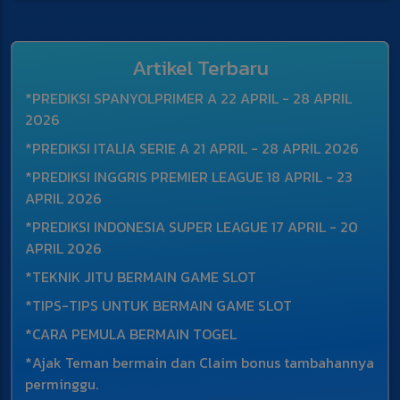
Artikel Terbaru
*PREDIKSI SPANYOLPRIMER A 22 APRIL - 28 APRIL
2026
*PREDIKSI ITALIA SERIE A 21 APRIL - 28 APRIL 2026
*PREDIKSI INGGRIS PREMIER LEAGUE 18 APRIL - 23
APRIL 2026
*PREDIKSI INDONESIA SUPER LEAGUE 17 APRIL - 20
APRIL 2026
*TEKNIK JITU BERMAIN GAME SLOT
*TIPS-TIPS UNTUK BERMAIN GAME SLOT
*CARA PEMULA BERMAIN TOGEL
*Ajak Teman bermain dan Claim bonus tambahannya
perminggu.