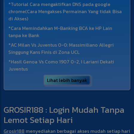
*Tutorial Cara mengaktifkan DNS pada google
chrome(Cara Mengakses Permainan Yang tidak Bisa
di Akses)
*Cara Memindahkan M-Banking BCA ke HP Lain
tanpa ke Bank
*AC Milan Vs Juventus 0-0: Massimiliano Allegri
Singgung Kans Finis di Zona UCL
*Hasil Genoa Vs Como 1907 0-2, I Lariani Dekati
Juventus
Lihat lebih banyak
GROSIR188 : Login Mudah Tanpa
Lemot Setiap Hari
Grosir188
menyediakan berbagai akses mudah setiap hari