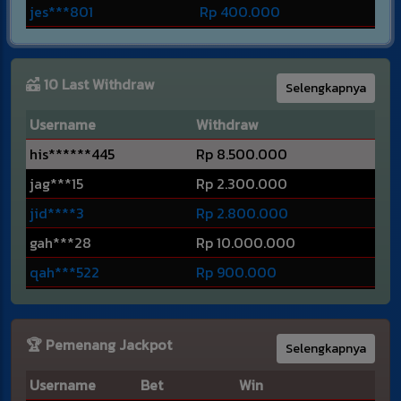
qus***96
Rp 280.000
jes***801
Rp 400.000
bom****2
Rp 140.000
10 Last Withdraw
Selengkapnya
jot******57
Rp 280.000
Username
Withdraw
big******49
Rp 5.500.000
his******445
Rp 8.500.000
jag***15
Rp 2.300.000
jid****3
Rp 2.800.000
gah***28
Rp 10.000.000
qah***522
Rp 900.000
suq****46
Rp 6.500.000
🏆 Pemenang Jackpot
Selengkapnya
meg******60
Rp 4.800.000
Username
Bet
Win