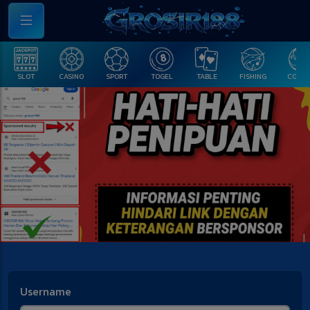
SLOT
CASINO
SPORT
TOGEL
TABLE
FISHING
COCK F
Username