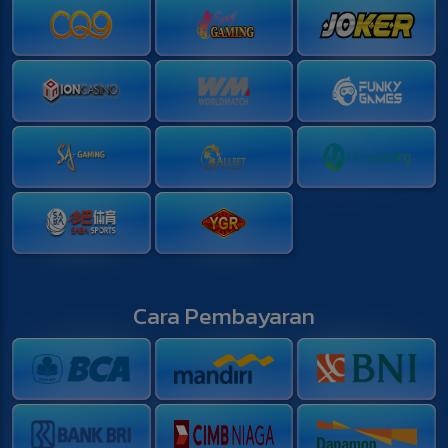
Cara Pembayaran