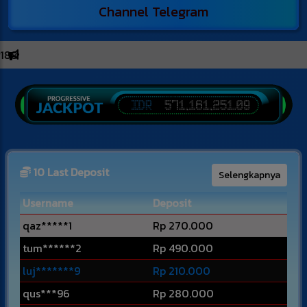
Channel Telegram
PASTIKAN JI
10 Last Deposit
Selengkapnya
Username
Deposit
pox****72
Rp 480.000
qaz*****1
Rp 270.000
tum******2
Rp 490.000
luj*******9
Rp 210.000