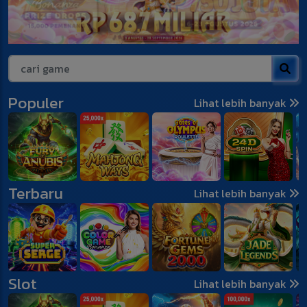
Populer
Lihat lebih banyak
Terbaru
Lihat lebih banyak
Slot
Lihat lebih banyak