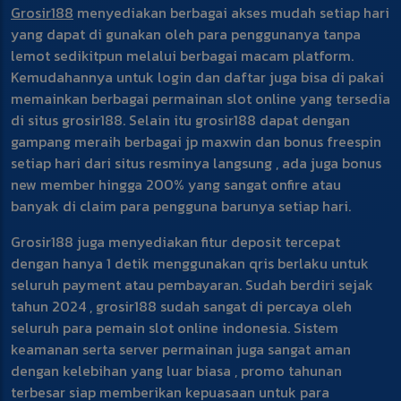
Grosir188
menyediakan berbagai akses mudah setiap hari
yang dapat di gunakan oleh para penggunanya tanpa
lemot sedikitpun melalui berbagai macam platform.
Kemudahannya untuk login dan daftar juga bisa di pakai
memainkan berbagai permainan slot online yang tersedia
di situs grosir188. Selain itu grosir188 dapat dengan
gampang meraih berbagai jp maxwin dan bonus freespin
setiap hari dari situs resminya langsung , ada juga bonus
new member hingga 200% yang sangat onfire atau
banyak di claim para pengguna barunya setiap hari.
Grosir188 juga menyediakan fitur deposit tercepat
dengan hanya 1 detik menggunakan qris berlaku untuk
seluruh payment atau pembayaran. Sudah berdiri sejak
tahun 2024 , grosir188 sudah sangat di percaya oleh
seluruh para pemain slot online indonesia. Sistem
keamanan serta server permainan juga sangat aman
dengan kelebihan yang luar biasa , promo tahunan
terbesar siap memberikan kepuasaan untuk para