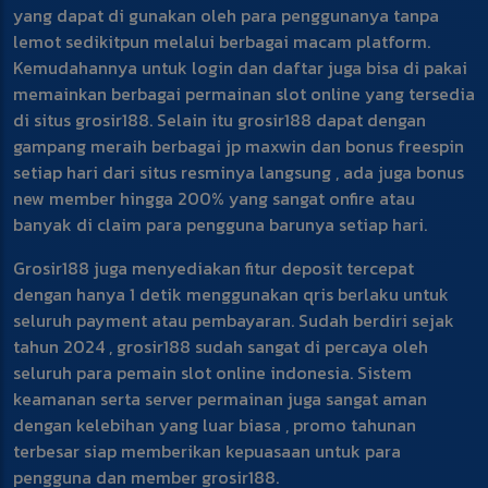
yang dapat di gunakan oleh para penggunanya tanpa
lemot sedikitpun melalui berbagai macam platform.
Kemudahannya untuk login dan daftar juga bisa di pakai
memainkan berbagai permainan slot online yang tersedia
di situs grosir188. Selain itu grosir188 dapat dengan
gampang meraih berbagai jp maxwin dan bonus freespin
setiap hari dari situs resminya langsung , ada juga bonus
new member hingga 200% yang sangat onfire atau
banyak di claim para pengguna barunya setiap hari.
Grosir188 juga menyediakan fitur deposit tercepat
dengan hanya 1 detik menggunakan qris berlaku untuk
seluruh payment atau pembayaran. Sudah berdiri sejak
tahun 2024 , grosir188 sudah sangat di percaya oleh
seluruh para pemain slot online indonesia. Sistem
keamanan serta server permainan juga sangat aman
dengan kelebihan yang luar biasa , promo tahunan
terbesar siap memberikan kepuasaan untuk para
pengguna dan member grosir188.