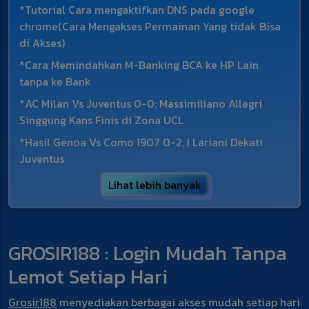
*Tutorial Cara mengaktifkan DNS pada google
chrome(Cara Mengakses Permainan Yang tidak Bisa
di Akses)
*Cara Memindahkan M-Banking BCA ke HP Lain
tanpa ke Bank
*AC Milan Vs Juventus 0-0: Massimiliano Allegri
Singgung Kans Finis di Zona UCL
*Hasil Genoa Vs Como 1907 0-2, I Lariani Dekati
Juventus
Lihat lebih banyak
GROSIR188 : Login Mudah Tanpa
Lemot Setiap Hari
Grosir188
menyediakan berbagai akses mudah setiap hari