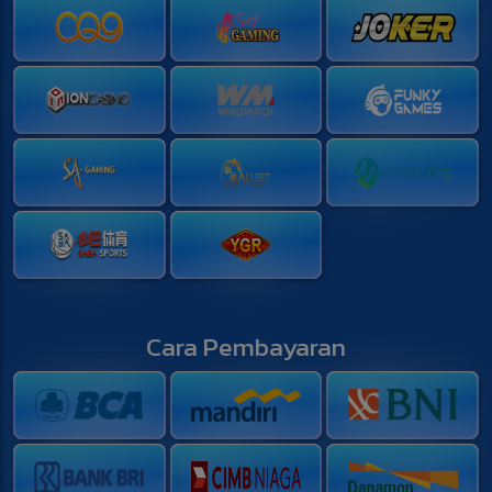
Cara Pembayaran