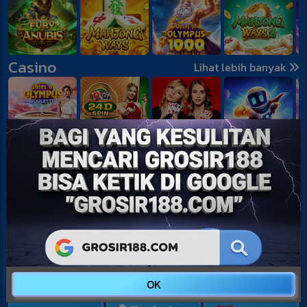
Casino
Lihat lebih banyak
Provider Kami
OK