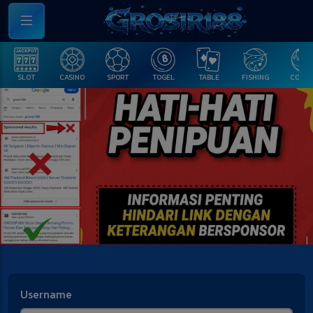
SLOT
CASINO
SPORT
TOGEL
TABLE
FISHING
COCK F
Username