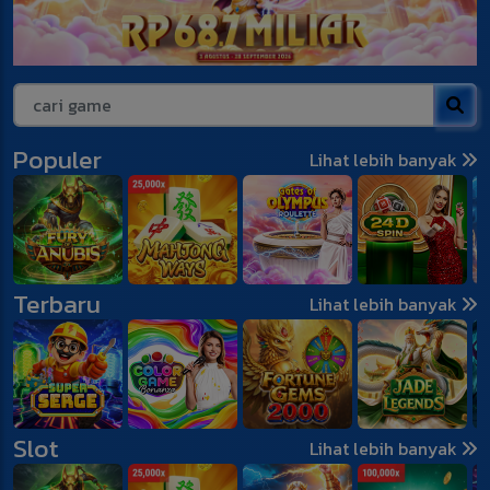
Populer
Lihat lebih banyak
Terbaru
Lihat lebih banyak
Slot
Lihat lebih banyak