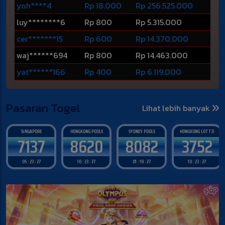
yoh****4
Rp 18.000
Rp 256.525.000
luy********6
Rp 800
Rp 5.315.000
cer*******15
Rp 600
Rp 14.370.000
waj******694
Rp 800
Rp 14.463.000
yat******166
Rp 400
Rp 6.119.000
Pasaran Togel
Lihat lebih banyak
HONGKONG POOLS
SYDNEY POOLS
HONGKONG LOTTO
SYDNEY LOTTO
8620
8082
3752
3764
10 : 23 : 26
01 : 18 : 26
10 : 23 : 26
01 : 18 : 26