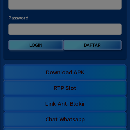
Password
LOGIN
DAFTAR
Download APK
RTP Slot
Link Anti Blokir
Chat Whatsapp