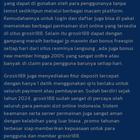
yang dapat di gunakan oleh para penggunanya tanpa
lemot sedikitpun melalui berbagai macam platform.
Kemudahannya untuk login dan daftar juga bisa di pakai
memainkan berbagai permainan slot online yang tersedia
di situs grosir188. Selain itu grosir188 dapat dengan
gampang meraih berbagai jp maxwin dan bonus freespin
setiap hari dari situs resminya langsung , ada juga bonus
new member hingga 200% yang sangat onfire atau
banyak di claim para pengguna barunya setiap hari.
Grosir188 juga menyediakan fitur deposit tercepat
dengan hanya 1 detik menggunakan qris berlaku untuk
seluruh payment atau pembayaran. Sudah berdiri sejak
tahun 2024 , grosir188 sudah sangat di percaya oleh
seluruh para pemain slot online indonesia. Sistem
keamanan serta server permainan juga sangat aman
dengan kelebihan yang luar biasa , promo tahunan
terbesar siap memberikan kepuasaan untuk para
pengguna dan member grosir188.