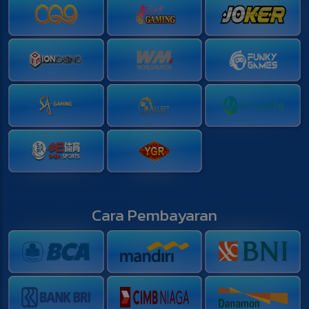
Cara Pembayaran