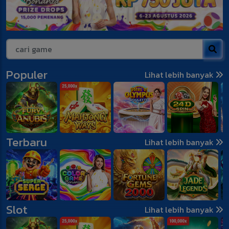
Populer
Lihat lebih banyak
Terbaru
Lihat lebih banyak
Slot
Lihat lebih banyak