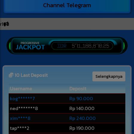
Channel Telegram
PASTIKAN JI
10 Last Deposit
Selengkapnya
Username
Deposit
heb*****7
Rp 210.000
kog******7
Rp 90.000
ned*******8
Rp 140.000
xim****8
Rp 240.000