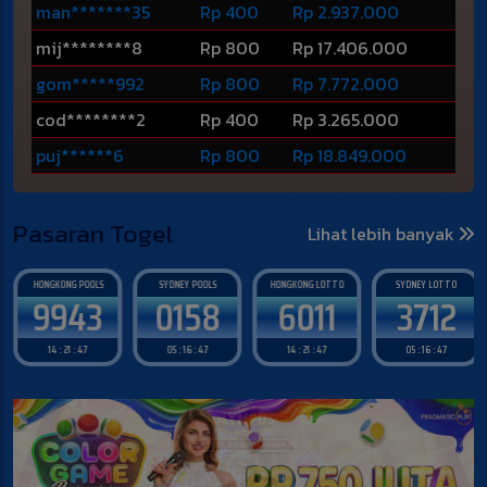
man*******35
Rp 400
Rp 2.937.000
mij********8
Rp 800
Rp 17.406.000
gom*****992
Rp 800
Rp 7.772.000
cod********2
Rp 400
Rp 3.265.000
puj******6
Rp 800
Rp 18.849.000
Pasaran Togel
Lihat lebih banyak
HONGKONG POOLS
SYDNEY POOLS
HONGKONG LOTTO
SYDNEY LOTTO
9943
0158
6011
3712
14 : 21 : 46
05 : 16 : 46
14 : 21 : 46
05 : 16 : 46