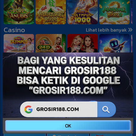
Casino
Lihat lebih banyak
Provider Kami
OK