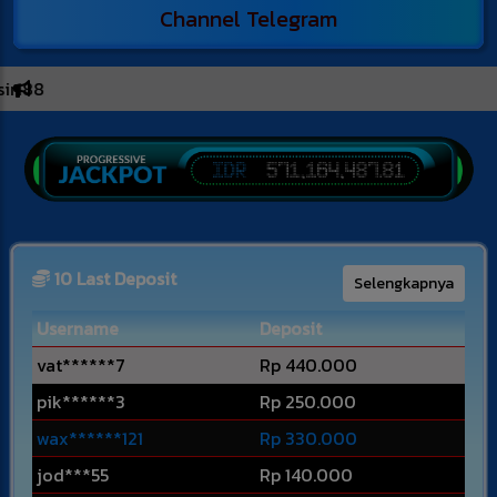
Channel Telegram
PASTIKAN 
10 Last Deposit
Selengkapnya
Username
Deposit
vat******7
Rp 440.000
pik******3
Rp 250.000
wax******121
Rp 330.000
jod***55
Rp 140.000