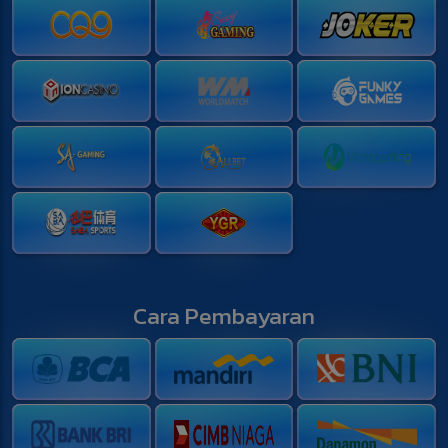
Cara Pembayaran