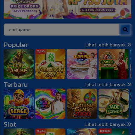
Populer
Lihat lebih banyak
Terbaru
Lihat lebih banyak
Slot
Lihat lebih banyak