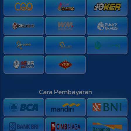
Cara Pembayaran