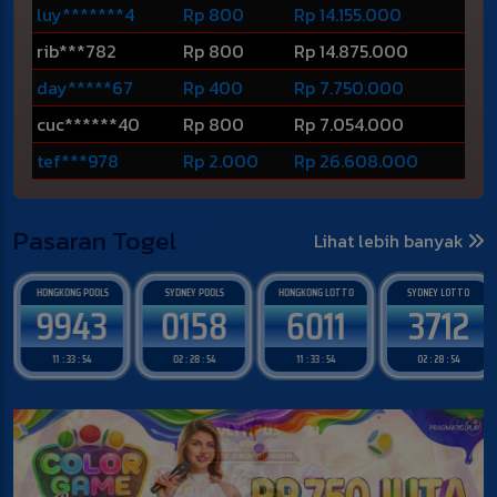
luy*******4
Rp 800
Rp 14.155.000
rib***782
Rp 800
Rp 14.875.000
day*****67
Rp 400
Rp 7.750.000
cuc******40
Rp 800
Rp 7.054.000
tef***978
Rp 2.000
Rp 26.608.000
Pasaran Togel
Lihat lebih banyak
HONGKONG POOLS
SYDNEY POOLS
HONGKONG LOTTO
SYDNEY LOTTO
9943
0158
6011
3712
11 : 33 : 53
02 : 28 : 53
11 : 33 : 53
02 : 28 : 53