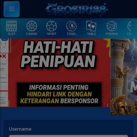
CASINO
SPORT
TOGEL
TABLE
FISHING
COCK F.
ARCA
Username