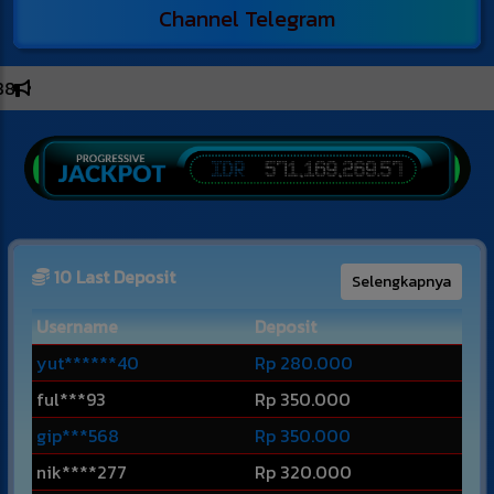
Channel Telegram
PASTIKAN JI
10 Last Deposit
Selengkapnya
Username
Deposit
yut******40
Rp 280.000
ful***93
Rp 350.000
gip***568
Rp 350.000
nik****277
Rp 320.000