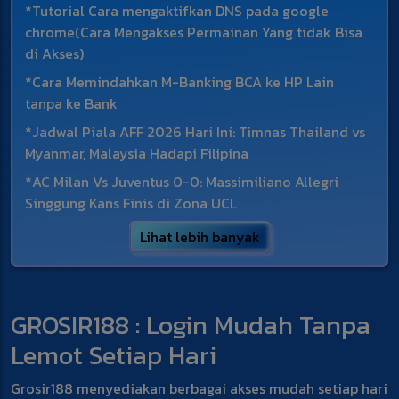
*Tutorial Cara mengaktifkan DNS pada google
chrome(Cara Mengakses Permainan Yang tidak Bisa
di Akses)
*Cara Memindahkan M-Banking BCA ke HP Lain
tanpa ke Bank
*Jadwal Piala AFF 2026 Hari Ini: Timnas Thailand vs
Myanmar, Malaysia Hadapi Filipina
*AC Milan Vs Juventus 0-0: Massimiliano Allegri
Singgung Kans Finis di Zona UCL
Lihat lebih banyak
GROSIR188 : Login Mudah Tanpa
Lemot Setiap Hari
Grosir188
menyediakan berbagai akses mudah setiap hari