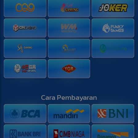
Cara Pembayaran