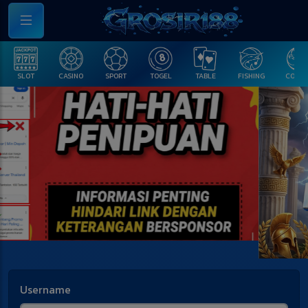
SLOT
CASINO
SPORT
TOGEL
TABLE
FISHING
COCK F
Username