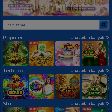
Populer
Lihat lebih banyak
Terbaru
Lihat lebih banyak
Slot
Lihat lebih banyak