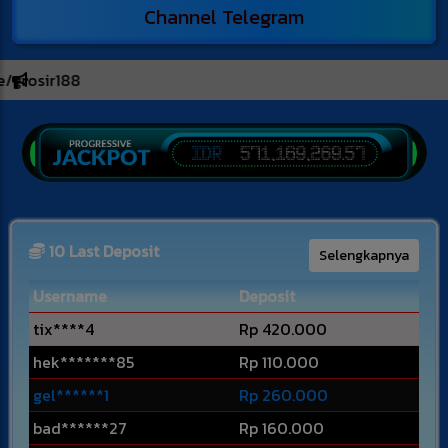
Channel Telegram
P
10 Last Deposit
Selengkapnya
Username
Deposit
fof***310
Rp 420.000
tix****4
Rp 420.000
hek*******85
Rp 110.000
gel******1
Rp 260.000