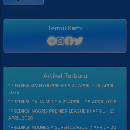
Temui Kami
Artikel Terbaru
*PREDIKSI SPANYOLPRIMER A 22 APRIL - 28 APRIL
2026
*PREDIKSI ITALIA SERIE A 21 APRIL - 28 APRIL 2026
*PREDIKSI INGGRIS PREMIER LEAGUE 18 APRIL - 23
APRIL 2026
*PREDIKSI INDONESIA SUPER LEAGUE 17 APRIL - 20