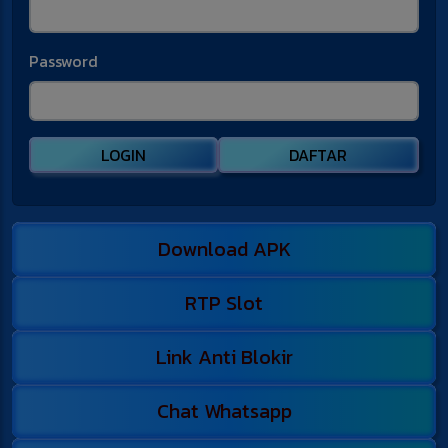
Password
LOGIN
DAFTAR
Download APK
RTP Slot
Link Anti Blokir
Chat Whatsapp