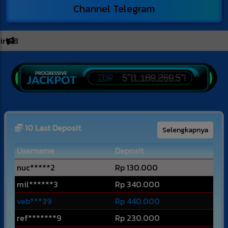
Channel Telegram
PASTIKAN
10 Last Deposit
Selengkapnya
Username
Deposit
nuc*****2
Rp 130.000
mil******3
Rp 340.000
veb***39
Rp 440.000
ref*******9
Rp 230.000