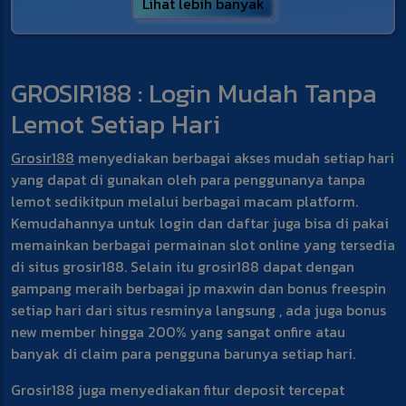
Lihat lebih banyak
GROSIR188 : Login Mudah Tanpa
Lemot Setiap Hari
Grosir188
menyediakan berbagai akses mudah setiap hari
yang dapat di gunakan oleh para penggunanya tanpa
lemot sedikitpun melalui berbagai macam platform.
Kemudahannya untuk login dan daftar juga bisa di pakai
memainkan berbagai permainan slot online yang tersedia
di situs grosir188. Selain itu grosir188 dapat dengan
gampang meraih berbagai jp maxwin dan bonus freespin
setiap hari dari situs resminya langsung , ada juga bonus
new member hingga 200% yang sangat onfire atau
banyak di claim para pengguna barunya setiap hari.
Grosir188 juga menyediakan fitur deposit tercepat