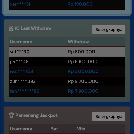
xer****51
Rp 190.000
job***509
Rp 120.000
10 Last Withdraw
Selengkapnya
Username
Withdraw
zuy*****382
Rp 9.700.000
set***30
Rp 800.000
jer***48
Rp 6.100.000
wot***759
Rp 5.000.000
zun****892
Rp 9.300.000
tun*******96
Rp 7.900.000
bur***480
Rp 7.900.000
🏆 Pemenang Jackpot
Selengkapnya
mez****30
Rp 7.000.000
Username
Bet
Win
caw******160
Rp 1.700.000