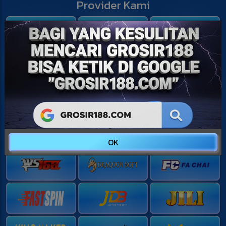
Provider Kami
OK