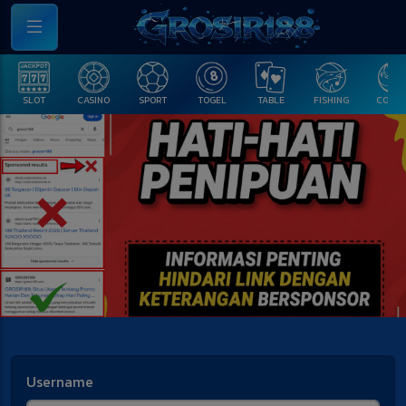
SLOT
CASINO
SPORT
TOGEL
TABLE
FISHING
COCK F
Username