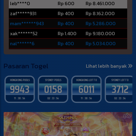
leb****0
Rp 600
Rp 8.461.000
zaf*****931
Rp 400
Rp 8.162.000
mam******943
Rp 400
Rp 5.286.000
xak******52
Rp 1.400
Rp 9.180.000
nal******6
Rp 400
Rp 5.034.000
faz********5
Rp 800
Rp 16.115.000
Pasaran Togel
Lihat lebih banyak
HONGKONG POOLS
SYDNEY POOLS
HONGKONG LOTTO
SYDNEY LOTTO
9943
0158
6011
3712
11 : 38 : 52
02 : 33 : 52
11 : 38 : 52
02 : 33 : 52