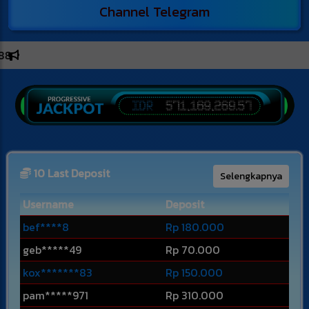
Channel Telegram
PASTIKAN JI
10 Last Deposit
Selengkapnya
Username
Deposit
ril*****63
Rp 100.000
bef****8
Rp 180.000
geb*****49
Rp 70.000
kox*******83
Rp 150.000