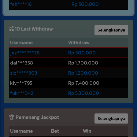
kaq*****23
Rp 490.000
feh****16
Rp 500.000
miz*******0
Rp 450.000
10 Last Withdraw
Selengkapnya
Username
Withdraw
jez*******78
Rp 300.000
dal***358
Rp 1.700.000
siz*****303
Rp 1.200.000
kiv***795
Rp 7.400.000
fuk***342
Rp 5.300.000
🏆 Pemenang Jackpot
Selengkapnya
Username
Bet
Win