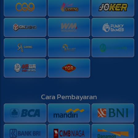
Cara Pembayaran