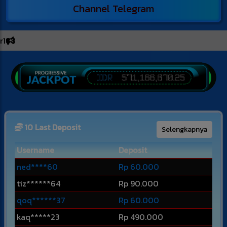
Channel Telegram
PASTIKAN JIKA
10 Last Deposit
Selengkapnya
Username
Deposit
qah******613
Rp 380.000
ned****60
Rp 60.000
tiz******64
Rp 90.000
qoq******37
Rp 60.000