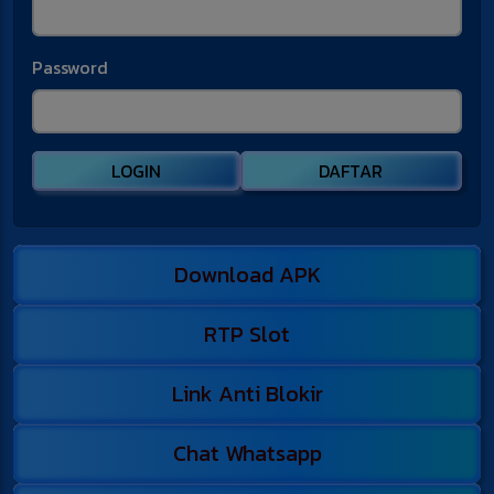
Password
LOGIN
DAFTAR
Download APK
RTP Slot
Link Anti Blokir
Chat Whatsapp