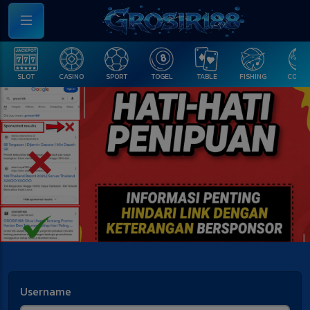
SLOT
CASINO
SPORT
TOGEL
TABLE
FISHING
COCK F
Username