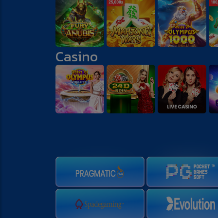
Slot
Casino