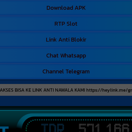
DAFTAR
Download APK
RTP Slot
Link Anti Blokir
Chat Whatsapp
Channel Telegram
AMI https://heylink.me/grosir188