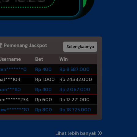
 Pemenang Jackpot
Selengkapnya
Username
Bet
Win
lux******3
Rp 600
Rp 13.007.000
xen*******0
Rp 400
Rp 8.587.000
hal***104
Rp 1.000
Rp 24.332.000
lom***110
Rp 400
Rp 2.067.000
fen******234
Rp 600
Rp 12.221.000