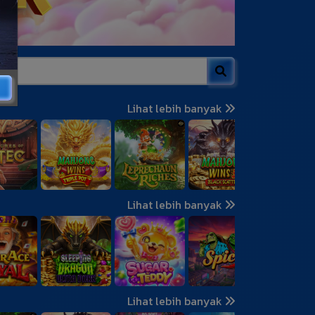
Lihat lebih banyak
Lihat lebih banyak