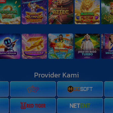
Provider Kami