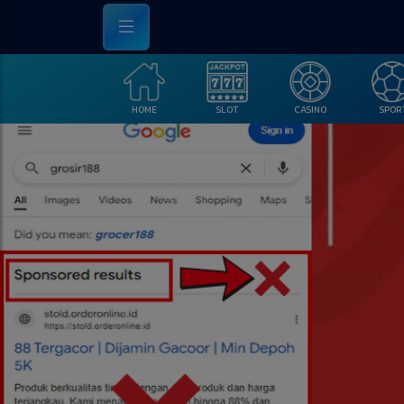
HOME
SLOT
CASINO
SPOR