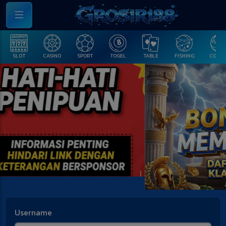
CASINO
SPORT
TOGEL
TABLE
FISHING
COCK F.
ARCA
Username