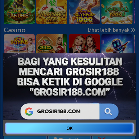
Casino
Lihat lebih banyak
Provider Kami
OK