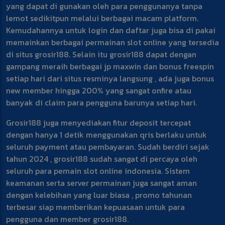
yang dapat di gunakan oleh para penggunanya tanpa
lemot sedikitpun melalui berbagai macam platform.
Kemudahannya untuk login dan daftar juga bisa di pakai
memainkan berbagai permainan slot online yang tersedia
di situs grosir188. Selain itu grosir188 dapat dengan
gampang meraih berbagai jp maxwin dan bonus freespin
setiap hari dari situs resminya langsung , ada juga bonus
new member hingga 200% yang sangat onfire atau
banyak di claim para pengguna barunya setiap hari.
Grosir188 juga menyediakan fitur deposit tercepat
dengan hanya 1 detik menggunakan qris berlaku untuk
seluruh payment atau pembayaran. Sudah berdiri sejak
tahun 2024 , grosir188 sudah sangat di percaya oleh
seluruh para pemain slot online indonesia. Sistem
keamanan serta server permainan juga sangat aman
dengan kelebihan yang luar biasa , promo tahunan
terbesar siap memberikan kepuasaan untuk para
pengguna dan member grosir188.