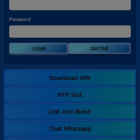
Password
LOGIN
DAFTAR
Download APK
RTP Slot
Link Anti Blokir
Chat Whatsapp