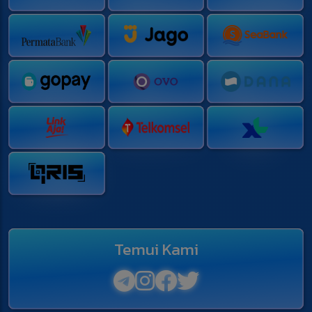
Temui Kami