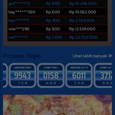
gof******2
Rp 800
Rp 10.446.000
hey******360
Rp 600
Rp 10.562.000
baz******1
Rp 400
Rp 2.764.000
vow***298
Rp 800
Rp 12.539.000
net*****7
Rp 1.400
Rp 23.703.000
Pasaran Togel
Lihat lebih banyak
HONGKONG POOLS
SYDNEY POOLS
HONGKONG LOTTO
SYDNEY LOTTO
9943
0158
6011
3712
11 : 10 : 24
02 : 05 : 24
11 : 10 : 24
02 : 05 : 24