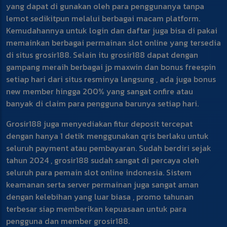
yang dapat di gunakan oleh para penggunanya tanpa
lemot sedikitpun melalui berbagai macam platform.
Kemudahannya untuk login dan daftar juga bisa di pakai
memainkan berbagai permainan slot online yang tersedia
di situs grosir188. Selain itu grosir188 dapat dengan
gampang meraih berbagai jp maxwin dan bonus freespin
setiap hari dari situs resminya langsung , ada juga bonus
new member hingga 200% yang sangat onfire atau
banyak di claim para pengguna barunya setiap hari.
Grosir188 juga menyediakan fitur deposit tercepat
dengan hanya 1 detik menggunakan qris berlaku untuk
seluruh payment atau pembayaran. Sudah berdiri sejak
tahun 2024 , grosir188 sudah sangat di percaya oleh
seluruh para pemain slot online indonesia. Sistem
keamanan serta server permainan juga sangat aman
dengan kelebihan yang luar biasa , promo tahunan
terbesar siap memberikan kepuasaan untuk para
pengguna dan member grosir188.