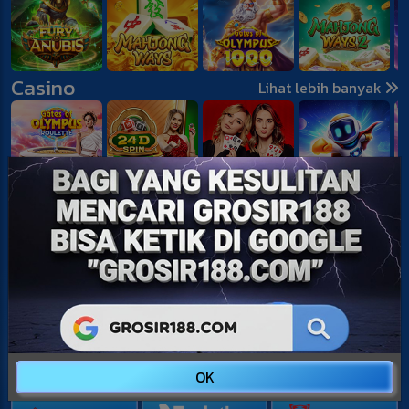
Casino
Lihat lebih banyak
Provider Kami
OK