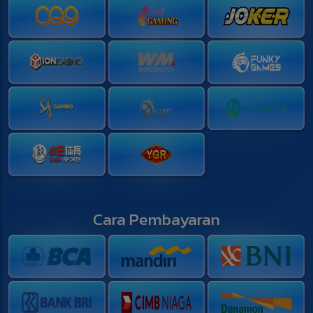
Cara Pembayaran