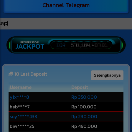
Channel Telegram
PASTIKAN JIKA K
10 Last Deposit
Selengkapnya
Username
Deposit
yix****8
Rp 350.000
heb****7
Rp 100.000
soy*****433
Rp 230.000
biw*****25
Rp 490.000