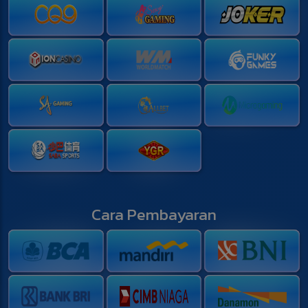
Cara Pembayaran