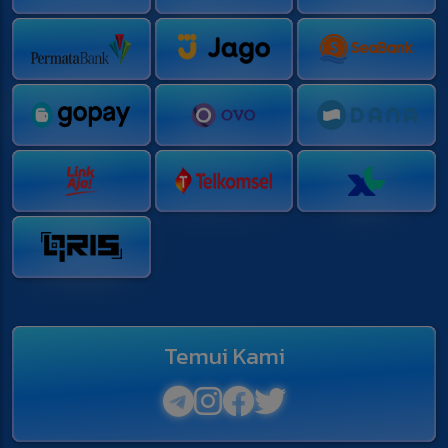
Temui Kami