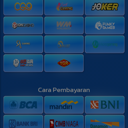
Cara Pembayaran