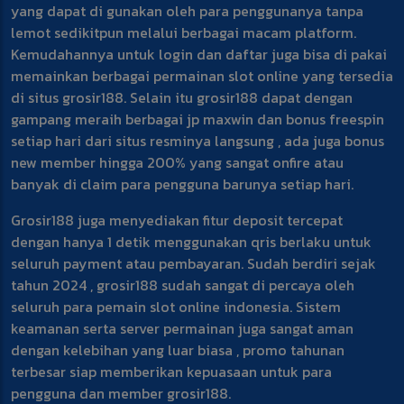
yang dapat di gunakan oleh para penggunanya tanpa
lemot sedikitpun melalui berbagai macam platform.
Kemudahannya untuk login dan daftar juga bisa di pakai
memainkan berbagai permainan slot online yang tersedia
di situs grosir188. Selain itu grosir188 dapat dengan
gampang meraih berbagai jp maxwin dan bonus freespin
setiap hari dari situs resminya langsung , ada juga bonus
new member hingga 200% yang sangat onfire atau
banyak di claim para pengguna barunya setiap hari.
Grosir188 juga menyediakan fitur deposit tercepat
dengan hanya 1 detik menggunakan qris berlaku untuk
seluruh payment atau pembayaran. Sudah berdiri sejak
tahun 2024 , grosir188 sudah sangat di percaya oleh
seluruh para pemain slot online indonesia. Sistem
keamanan serta server permainan juga sangat aman
dengan kelebihan yang luar biasa , promo tahunan
terbesar siap memberikan kepuasaan untuk para
pengguna dan member grosir188.