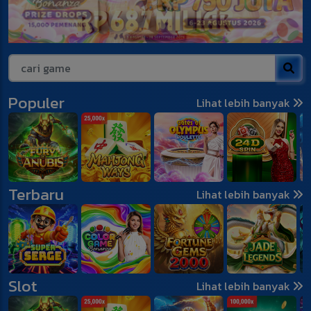
Populer
Lihat lebih banyak
Terbaru
Lihat lebih banyak
Slot
Lihat lebih banyak