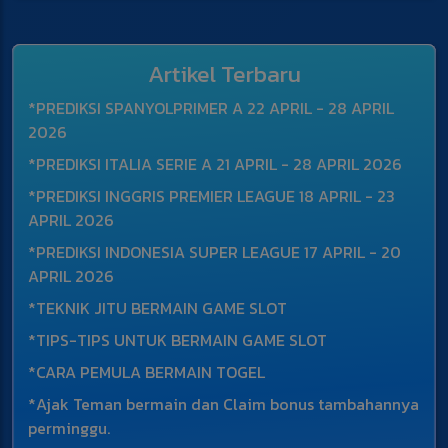
Artikel Terbaru
*PREDIKSI SPANYOLPRIMER A 22 APRIL - 28 APRIL
2026
*PREDIKSI ITALIA SERIE A 21 APRIL - 28 APRIL 2026
*PREDIKSI INGGRIS PREMIER LEAGUE 18 APRIL - 23
APRIL 2026
*PREDIKSI INDONESIA SUPER LEAGUE 17 APRIL - 20
APRIL 2026
*TEKNIK JITU BERMAIN GAME SLOT
*TIPS-TIPS UNTUK BERMAIN GAME SLOT
*CARA PEMULA BERMAIN TOGEL
*Ajak Teman bermain dan Claim bonus tambahannya
perminggu.