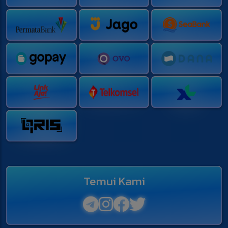
Temui Kami