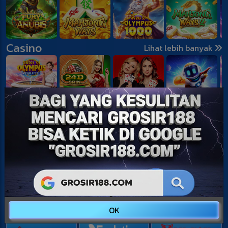
Casino
Lihat lebih banyak
Provider Kami
OK