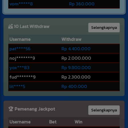
mev*****0
Rp 340.000
vom*****8
Rp 360.000
10 Last Withdraw
Selengkapnya
Username
Withdraw
mer*****74
Rp 700.000
pat****56
Rp 4.400.000
noj*******9
Rp 2.000.000
yox***83
Rp 9.800.000
fud*******9
Rp 2.300.000
lit****5
Rp 400.000
🏆 Pemenang Jackpot
Selengkapnya
Username
Bet
Win