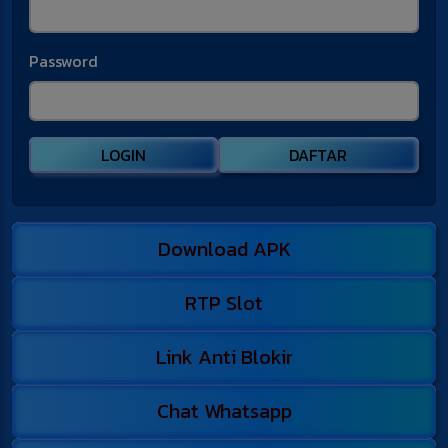
Password
LOGIN
DAFTAR
Download APK
RTP Slot
Link Anti Blokir
Chat Whatsapp