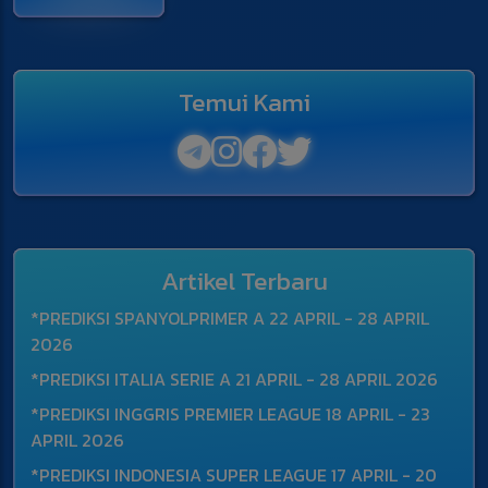
Temui Kami
Artikel Terbaru
*PREDIKSI SPANYOLPRIMER A 22 APRIL - 28 APRIL
2026
*PREDIKSI ITALIA SERIE A 21 APRIL - 28 APRIL 2026
*PREDIKSI INGGRIS PREMIER LEAGUE 18 APRIL - 23
APRIL 2026
*PREDIKSI INDONESIA SUPER LEAGUE 17 APRIL - 20