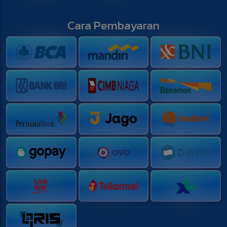
Cara Pembayaran