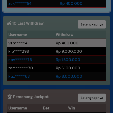
zuk******54
Rp 400.000
10 Last Withdraw
Selengkapnya
Username
Withdraw
veb*****4
Rp 400.000
kip****298
Rp 9.000.000
nov******76
Rp 1.500.000
tor*******70
Rp 5.100.000
kuz*****63
Rp 8.000.000
wuq****96
Rp 6.200.000
🏆 Pemenang Jackpot
Selengkapnya
Username
Bet
Win