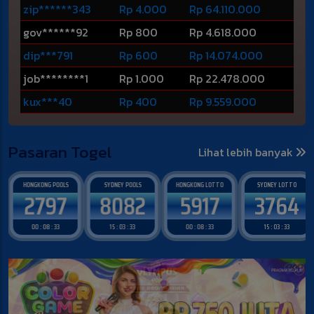
zip******343
Rp 4.000
Rp 64.110.000
gov******92
Rp 800
Rp 4.618.000
dip***791
Rp 600
Rp 14.074.000
job********1
Rp 1.000
Rp 22.478.000
kux***40
Rp 400
Rp 9.559.000
Pasaran Togel
Lihat lebih banyak
HONGKONG POOLS
SYDNEY POOLS
HONGKONG LOTTO
SYDNEY LOTTO
2797
8082
5917
3764
00 : 08 : 31
15 : 03 : 31
00 : 08 : 31
15 : 03 : 31