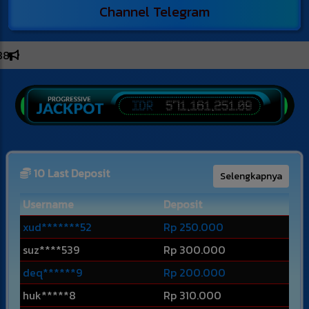
Channel Telegram
PASTIKAN JIKA
10 Last Deposit
Selengkapnya
Username
Deposit
xud*******52
Rp 250.000
suz****539
Rp 300.000
deq******9
Rp 200.000
huk*****8
Rp 310.000