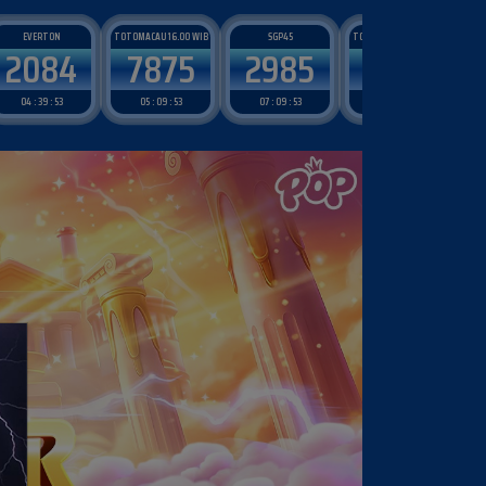
Lihat lebih banyak
OTOMACAU 16.00 WIB
SGP45
TOTOMACAU 19.00 WIB
TOTOMACAU 22.00 WIB
TO
7875
2985
6303
9178
05 : 09 : 50
07 : 09 : 50
08 : 09 : 50
11 : 09 : 50