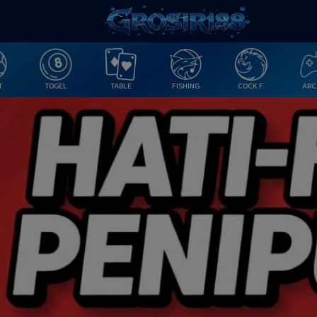
T
TOGEL
TABLE
FISHING
COCK F.
ARC