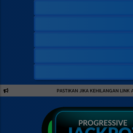
LOGIN
AN JIKA KEHILANGAN LINK AKSES BISA KE LINK ANTI NAWALA K