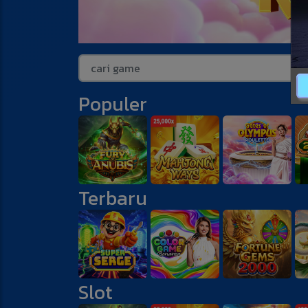
Populer
Terbaru