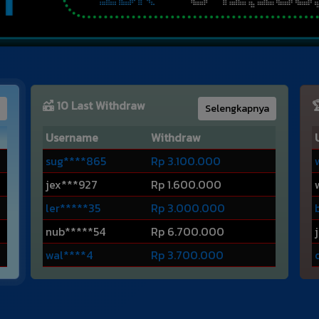
10 Last Withdraw

a
Selengkapnya
Username
Withdraw
nag*****303
Rp 6.900.000
sug****865
Rp 3.100.000
jex***927
Rp 1.600.000
ler*****35
Rp 3.000.000
nub*****54
Rp 6.700.000