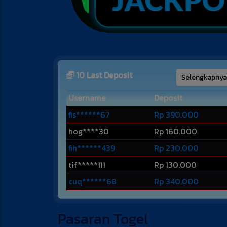
10 Last Deposit
Selengkapny
Username
Deposit
qev***71
Rp 210.000
fis******67
Rp 390.000
hog****30
Rp 160.000
fih******439
Rp 230.000
tif*****111
Rp 130.000