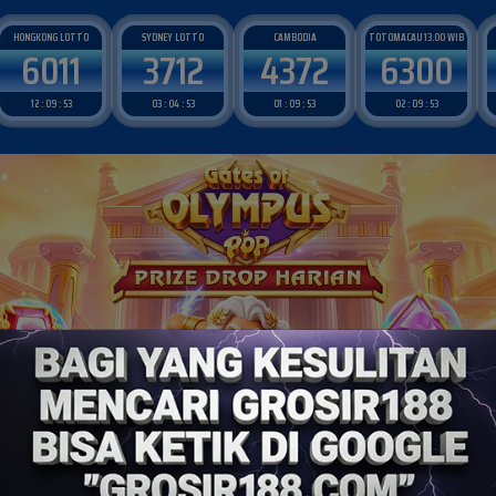
wal****4
Rp 3.700.000
SYDNEY LOTTO
CAMBODIA
TOTOMACAU 13.00 WIB
EVERTON
T
3712
4372
6300
2084
03 : 04 : 50
01 : 09 : 50
02 : 09 : 50
04 : 39 : 50