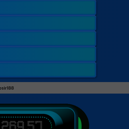
PROMOSI