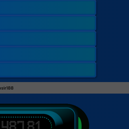
PROMOSI