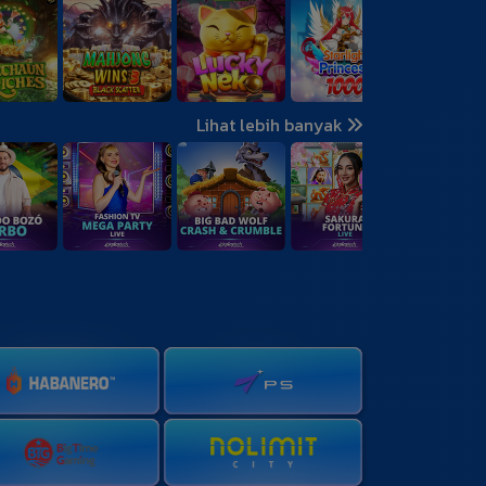
Lihat lebih banyak
Lihat lebih banyak