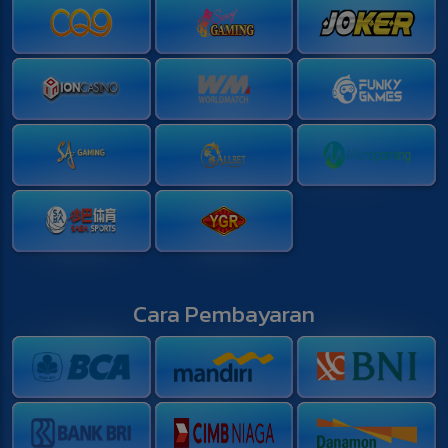
Cara Pembayaran