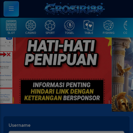
SLOT
CASINO
SPORT
TOGEL
TABLE
FISHING
COCK F
Username