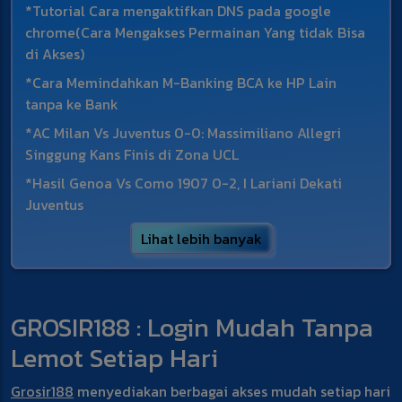
*Tutorial Cara mengaktifkan DNS pada google
chrome(Cara Mengakses Permainan Yang tidak Bisa
di Akses)
*Cara Memindahkan M-Banking BCA ke HP Lain
tanpa ke Bank
*AC Milan Vs Juventus 0-0: Massimiliano Allegri
Singgung Kans Finis di Zona UCL
*Hasil Genoa Vs Como 1907 0-2, I Lariani Dekati
Juventus
Lihat lebih banyak
GROSIR188 : Login Mudah Tanpa
Lemot Setiap Hari
Grosir188
menyediakan berbagai akses mudah setiap hari