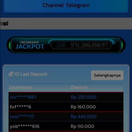
Channel Telegram
PASTIKAN JI
10 Last Deposit
Selengkapnya
Username
Deposit
ziv*****887
Rp 250.000
fof*****6
Rp 160.000
lom*****17
Rp 440.000
yob******616
Rp 110.000