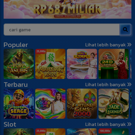
Populer
Lihat lebih banyak
Terbaru
Lihat lebih banyak
Slot
Lihat lebih banyak