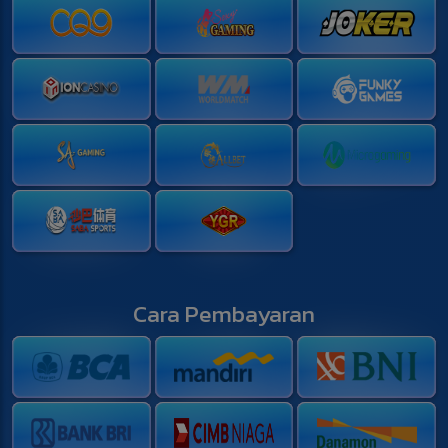
Cara Pembayaran