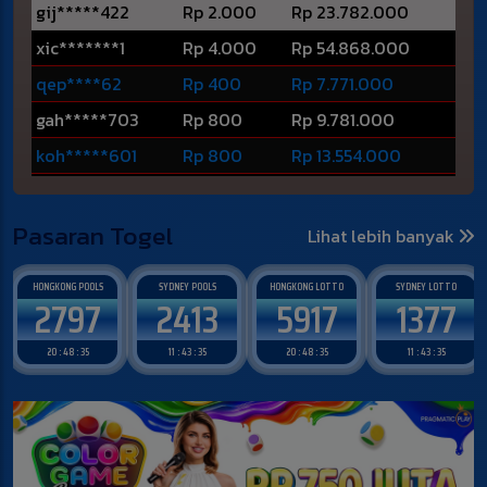
gij*****422
Rp 2.000
Rp 23.782.000
xic*******1
Rp 4.000
Rp 54.868.000
qep****62
Rp 400
Rp 7.771.000
gah*****703
Rp 800
Rp 9.781.000
koh*****601
Rp 800
Rp 13.554.000
des*****879
Rp 400
Rp 9.587.000
Pasaran Togel
Lihat lebih banyak
HONGKONG POOLS
SYDNEY POOLS
HONGKONG LOTTO
SYDNEY LOTTO
2797
2413
5917
1377
20 : 48 : 34
11 : 43 : 34
20 : 48 : 34
11 : 43 : 34