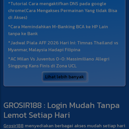
*Tutorial Cara mengaktifkan DNS pada google
chrome(Cara Mengakses Permainan Yang tidak Bisa
di Akses)
*Cara Memindahkan M-Banking BCA ke HP Lain
tanpa ke Bank
*Jadwal Piala AFF 2026 Hari Ini: Timnas Thailand vs
Myanmar, Malaysia Hadapi Filipina
*AC Milan Vs Juventus 0-0: Massimiliano Allegri
Singgung Kans Finis di Zona UCL
Lihat lebih banyak
GROSIR188 : Login Mudah Tanpa
Lemot Setiap Hari
Grosir188
menyediakan berbagai akses mudah setiap hari