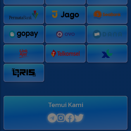
Temui Kami