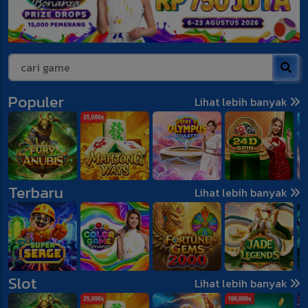
Populer
Lihat lebih banyak
Terbaru
Lihat lebih banyak
Slot
Lihat lebih banyak