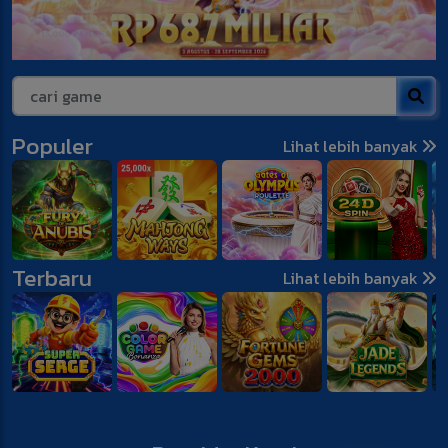
Populer
Lihat lebih banyak
Terbaru
Lihat lebih banyak