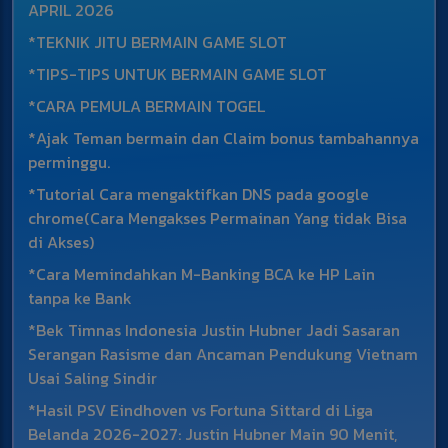
APRIL 2026
*TEKNIK JITU BERMAIN GAME SLOT
*TIPS-TIPS UNTUK BERMAIN GAME SLOT
*CARA PEMULA BERMAIN TOGEL
*Ajak Teman bermain dan Claim bonus tambahannya
perminggu.
*Tutorial Cara mengaktifkan DNS pada google
chrome(Cara Mengakses Permainan Yang tidak Bisa
di Akses)
*Cara Memindahkan M-Banking BCA ke HP Lain
tanpa ke Bank
*Bek Timnas Indonesia Justin Hubner Jadi Sasaran
Serangan Rasisme dan Ancaman Pendukung Vietnam
Usai Saling Sindir
*Hasil PSV Eindhoven vs Fortuna Sittard di Liga
Belanda 2026-2027: Justin Hubner Main 90 Menit,