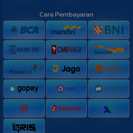
Cara Pembayaran