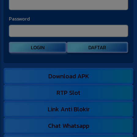
Password
LOGIN
DAFTAR
Download APK
RTP Slot
Link Anti Blokir
Chat Whatsapp