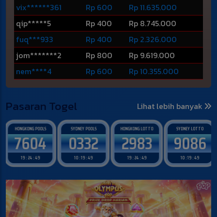
vix******361
Rp 600
Rp 11.635.000
qip*****5
Rp 400
Rp 8.745.000
fuq***933
Rp 400
Rp 2.326.000
jom*******2
Rp 800
Rp 9.619.000
nem****4
Rp 600
Rp 10.355.000
Pasaran Togel
Lihat lebih banyak
HONGKONG POOLS
SYDNEY POOLS
HONGKONG LOTTO
SYDNEY LOTTO
7604
0332
2983
9086
19 : 24 : 48
10 : 19 : 48
19 : 24 : 48
10 : 19 : 48