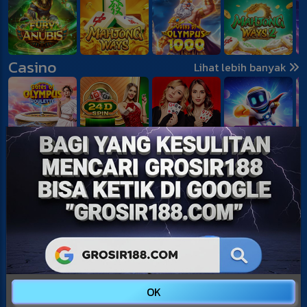
Casino
Lihat lebih banyak
Provider Kami
OK