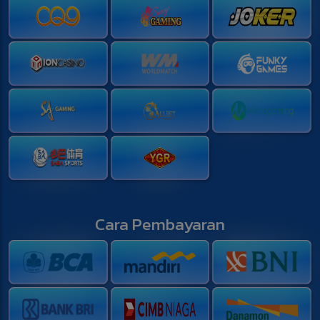
Cara Pembayaran