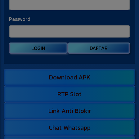
Password
LOGIN
DAFTAR
Download APK
RTP Slot
Link Anti Blokir
Chat Whatsapp