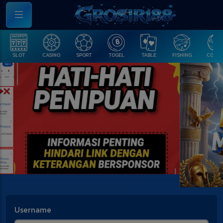
SLOT
CASINO
SPORT
TOGEL
TABLE
FISHING
COCK F
Username