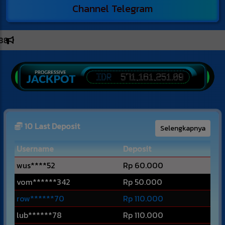
Channel Telegram
PASTIKAN JI
10 Last Deposit
Selengkapnya
Username
Deposit
liv******7
Rp 300.000
wus****52
Rp 60.000
vom******342
Rp 50.000
row******70
Rp 110.000