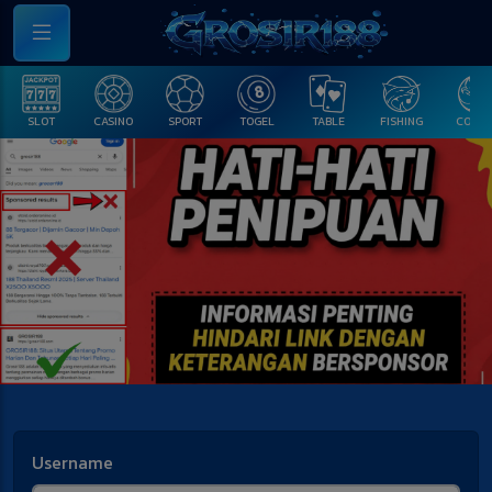
SLOT
CASINO
SPORT
TOGEL
TABLE
FISHING
COCK F
Username