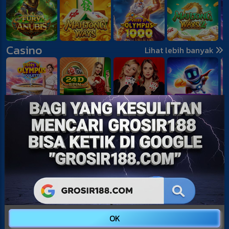
Casino
Lihat lebih banyak
Provider Kami
OK