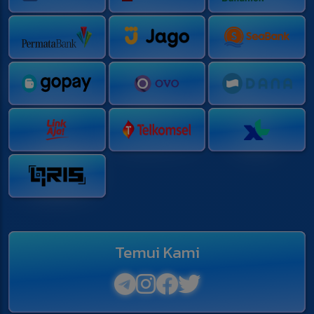
Temui Kami