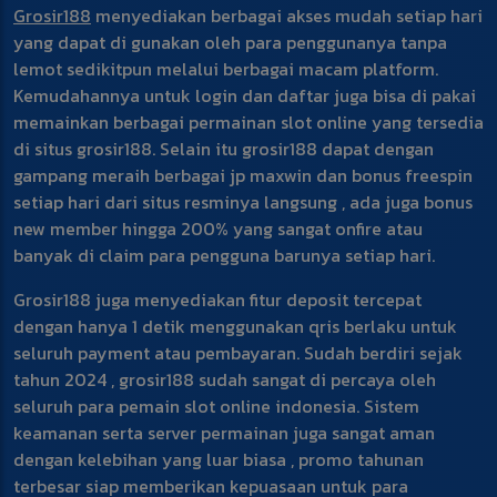
Grosir188
menyediakan berbagai akses mudah setiap hari
yang dapat di gunakan oleh para penggunanya tanpa
lemot sedikitpun melalui berbagai macam platform.
Kemudahannya untuk login dan daftar juga bisa di pakai
memainkan berbagai permainan slot online yang tersedia
di situs grosir188. Selain itu grosir188 dapat dengan
gampang meraih berbagai jp maxwin dan bonus freespin
setiap hari dari situs resminya langsung , ada juga bonus
new member hingga 200% yang sangat onfire atau
banyak di claim para pengguna barunya setiap hari.
Grosir188 juga menyediakan fitur deposit tercepat
dengan hanya 1 detik menggunakan qris berlaku untuk
seluruh payment atau pembayaran. Sudah berdiri sejak
tahun 2024 , grosir188 sudah sangat di percaya oleh
seluruh para pemain slot online indonesia. Sistem
keamanan serta server permainan juga sangat aman
dengan kelebihan yang luar biasa , promo tahunan
terbesar siap memberikan kepuasaan untuk para