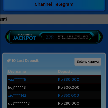
Channel Telegram
PASTIKAN JI
10 Last Deposit
Selengkapnya
Username
Deposit
vax*****5
Rp 330.000
hoj*****8
Rp 500.000
xic****142
Rp 350.000
dut*******51
Rp 290.000