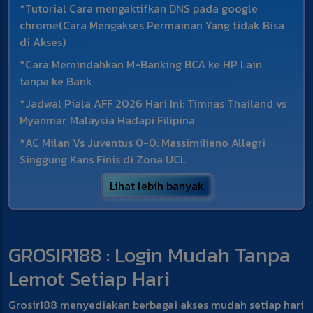
*Tutorial Cara mengaktifkan DNS pada google
chrome(Cara Mengakses Permainan Yang tidak Bisa
di Akses)
*Cara Memindahkan M-Banking BCA ke HP Lain
tanpa ke Bank
*Jadwal Piala AFF 2026 Hari Ini: Timnas Thailand vs
Myanmar, Malaysia Hadapi Filipina
*AC Milan Vs Juventus 0-0: Massimiliano Allegri
Singgung Kans Finis di Zona UCL
Lihat lebih banyak
GROSIR188 : Login Mudah Tanpa
Lemot Setiap Hari
Grosir188
menyediakan berbagai akses mudah setiap hari