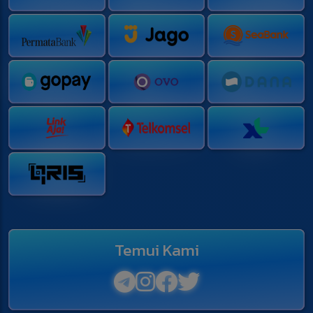
Temui Kami