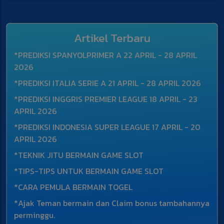
Artikel Terbaru
*PREDIKSI SPANYOLPRIMER A 22 APRIL - 28 APRIL
2026
*PREDIKSI ITALIA SERIE A 21 APRIL - 28 APRIL 2026
*PREDIKSI INGGRIS PREMIER LEAGUE 18 APRIL - 23
APRIL 2026
*PREDIKSI INDONESIA SUPER LEAGUE 17 APRIL - 20
APRIL 2026
*TEKNIK JITU BERMAIN GAME SLOT
*TIPS-TIPS UNTUK BERMAIN GAME SLOT
*CARA PEMULA BERMAIN TOGEL
*Ajak Teman bermain dan Claim bonus tambahannya
perminggu.