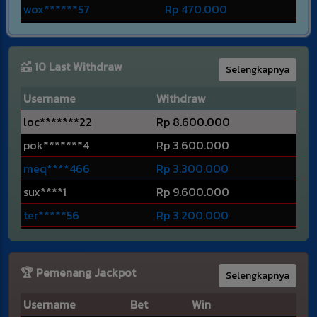
wox******57
Rp 470.000
war******80
Rp 290.000
10 Last Withdraw
Selengkapnya
Username
Withdraw
loc*******22
Rp 8.600.000
pok*******4
Rp 3.600.000
meq****466
Rp 3.300.000
sux****1
Rp 9.600.000
ter*****56
Rp 3.200.000
fud*******8
Rp 6.300.000
🏆 Pemenang Jackpot
Selengkapnya
Username
Bet
Win