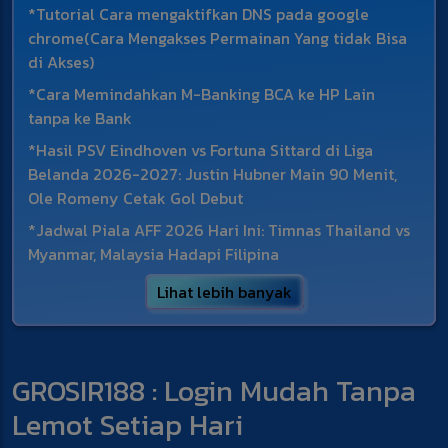
*Tutorial Cara mengaktifkan DNS pada google
chrome(Cara Mengakses Permainan Yang tidak Bisa
di Akses)
*Cara Memindahkan M-Banking BCA ke HP Lain
tanpa ke Bank
*Hasil PSV Eindhoven vs Fortuna Sittard di Liga
Belanda 2026-2027: Justin Hubner Main 90 Menit,
Ole Romeny Cetak Gol Debut
*Jadwal Piala AFF 2026 Hari Ini: Timnas Thailand vs
Myanmar, Malaysia Hadapi Filipina
Lihat lebih banyak
GROSIR188 : Login Mudah Tanpa
Lemot Setiap Hari