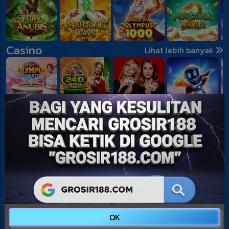
Casino
Lihat lebih banyak
Provider Kami
OK