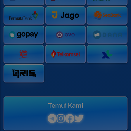
Temui Kami