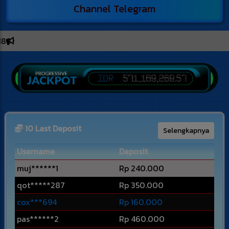
Channel Telegram
PASTIKAN J
10 Last Deposit
Selengkapnya
Username
Deposit
muj******1
Rp 240.000
qot*****287
Rp 350.000
cox***694
Rp 160.000
pas******2
Rp 460.000