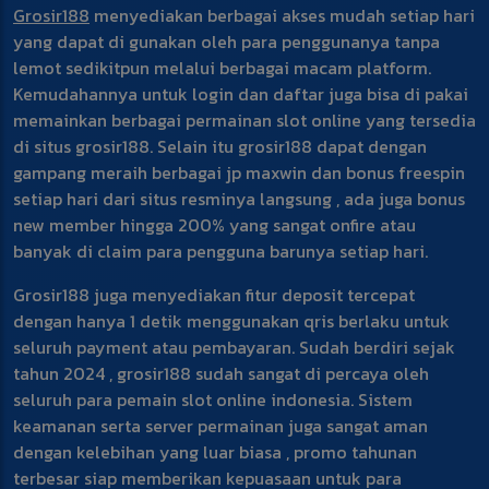
Grosir188
menyediakan berbagai akses mudah setiap hari
yang dapat di gunakan oleh para penggunanya tanpa
lemot sedikitpun melalui berbagai macam platform.
Kemudahannya untuk login dan daftar juga bisa di pakai
memainkan berbagai permainan slot online yang tersedia
di situs grosir188. Selain itu grosir188 dapat dengan
gampang meraih berbagai jp maxwin dan bonus freespin
setiap hari dari situs resminya langsung , ada juga bonus
new member hingga 200% yang sangat onfire atau
banyak di claim para pengguna barunya setiap hari.
Grosir188 juga menyediakan fitur deposit tercepat
dengan hanya 1 detik menggunakan qris berlaku untuk
seluruh payment atau pembayaran. Sudah berdiri sejak
tahun 2024 , grosir188 sudah sangat di percaya oleh
seluruh para pemain slot online indonesia. Sistem
keamanan serta server permainan juga sangat aman
dengan kelebihan yang luar biasa , promo tahunan
terbesar siap memberikan kepuasaan untuk para