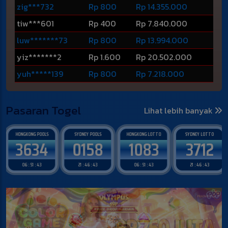
zig***732
Rp 800
Rp 14.355.000
tiw***601
Rp 400
Rp 7.840.000
luw*******73
Rp 800
Rp 13.994.000
yiz*******2
Rp 1.600
Rp 20.502.000
yuh*****139
Rp 800
Rp 7.218.000
Pasaran Togel
Lihat lebih banyak
HONGKONG POOLS
SYDNEY POOLS
HONGKONG LOTTO
SYDNEY LOTTO
3634
0158
1083
3712
06 : 51 : 42
21 : 46 : 42
06 : 51 : 42
21 : 46 : 42