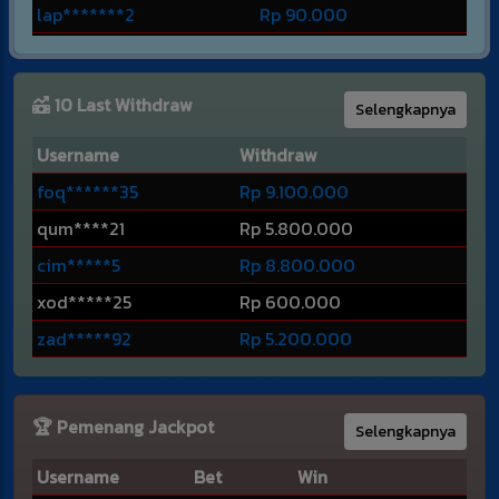
nul****2
Rp 240.000
lap*******2
Rp 90.000
pel******144
Rp 430.000
10 Last Withdraw
Selengkapnya
Username
Withdraw
cum*******47
Rp 2.400.000
foq******35
Rp 9.100.000
qum****21
Rp 5.800.000
cim*****5
Rp 8.800.000
xod*****25
Rp 600.000
zad*****92
Rp 5.200.000
🏆 Pemenang Jackpot
Selengkapnya
Username
Bet
Win