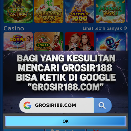
Casino
Lihat lebih banyak
Provider Kami
OK