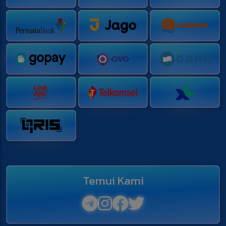
Temui Kami