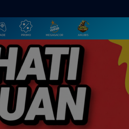
ADE
PROMO
MEGAGACOR
ANUBIS