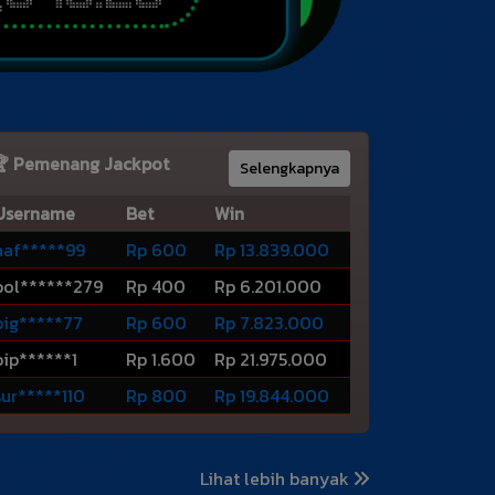
 Pemenang Jackpot
Selengkapnya
Username
Bet
Win
haf*****99
Rp 600
Rp 13.839.000
pol******279
Rp 400
Rp 6.201.000
pig*****77
Rp 600
Rp 7.823.000
bip******1
Rp 1.600
Rp 21.975.000
sur*****110
Rp 800
Rp 19.844.000