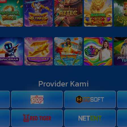
Provider Kami