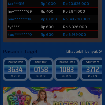
tax***316
Rp 1.000
Rp 20.626.000
hov*******69
Rp 400
Rp 5.841.000
nuw*******86
Rp 8.000
Rp 149.700.000
fiy****1
Rp 600
Rp 6.026.000
kuq********0
Rp 600
Rp 6.959.000
Pasaran Togel
Lihat lebih banyak
HONGKONG POOLS
SYDNEY POOLS
HONGKONG LOTTO
SYDNEY LOTTO
3634
0158
1083
3712
03 : 45 : 31
18 : 40 : 31
03 : 45 : 31
18 : 40 : 31