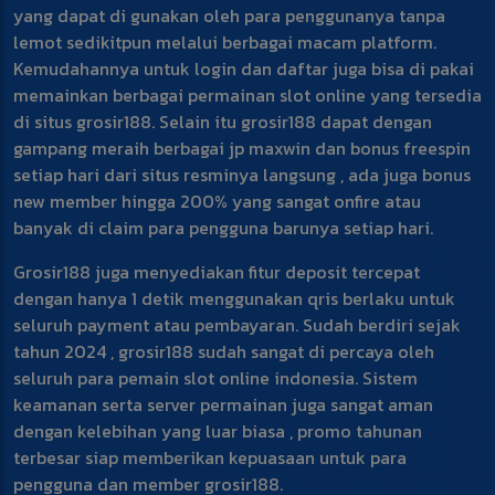
yang dapat di gunakan oleh para penggunanya tanpa
lemot sedikitpun melalui berbagai macam platform.
Kemudahannya untuk login dan daftar juga bisa di pakai
memainkan berbagai permainan slot online yang tersedia
di situs grosir188. Selain itu grosir188 dapat dengan
gampang meraih berbagai jp maxwin dan bonus freespin
setiap hari dari situs resminya langsung , ada juga bonus
new member hingga 200% yang sangat onfire atau
banyak di claim para pengguna barunya setiap hari.
Grosir188 juga menyediakan fitur deposit tercepat
dengan hanya 1 detik menggunakan qris berlaku untuk
seluruh payment atau pembayaran. Sudah berdiri sejak
tahun 2024 , grosir188 sudah sangat di percaya oleh
seluruh para pemain slot online indonesia. Sistem
keamanan serta server permainan juga sangat aman
dengan kelebihan yang luar biasa , promo tahunan
terbesar siap memberikan kepuasaan untuk para
pengguna dan member grosir188.