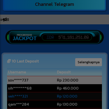
Channel Telegram
PASTIKA
10 Last Deposit
Selengkapnya
Username
Deposit
gek****91
Rp 470.000
sov****737
Rp 230.000
sih*******68
Rp 460.000
veh****321
Rp 120.000