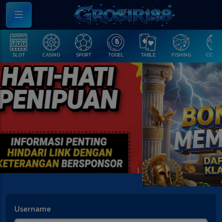
SLOT
CASINO
SPORT
TOGEL
TABLE
FISHING
COCK F
Username