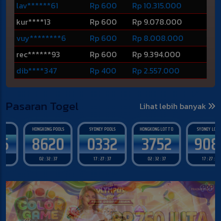
lav******61
Rp 600
Rp 10.315.000
kur****13
Rp 600
Rp 9.078.000
vuy********6
Rp 600
Rp 8.008.000
rec******93
Rp 600
Rp 9.394.000
dib****347
Rp 400
Rp 2.557.000
Pasaran Togel
Lihat lebih banyak
HONGKONG POOLS
SYDNEY POOLS
HONGKONG LOTTO
SYDNEY LOTTO
8620
0332
3752
9086
02 : 32 : 36
17 : 27 : 36
02 : 32 : 36
17 : 27 : 36