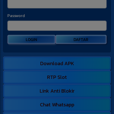
Password
LOGIN
DAFTAR
Download APK
RTP Slot
Link Anti Blokir
Chat Whatsapp