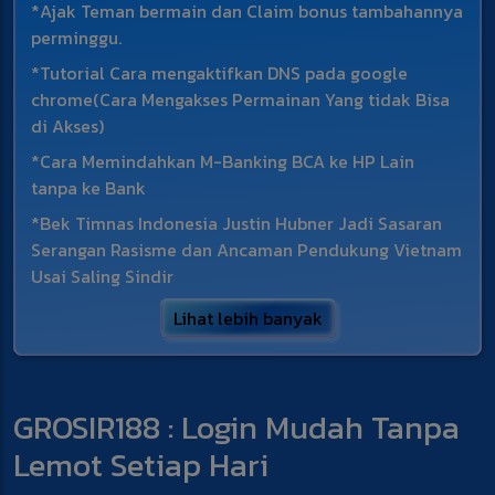
*Ajak Teman bermain dan Claim bonus tambahannya
perminggu.
*Tutorial Cara mengaktifkan DNS pada google
chrome(Cara Mengakses Permainan Yang tidak Bisa
di Akses)
*Cara Memindahkan M-Banking BCA ke HP Lain
tanpa ke Bank
*Bek Timnas Indonesia Justin Hubner Jadi Sasaran
Serangan Rasisme dan Ancaman Pendukung Vietnam
Usai Saling Sindir
Lihat lebih banyak
GROSIR188 : Login Mudah Tanpa
Lemot Setiap Hari