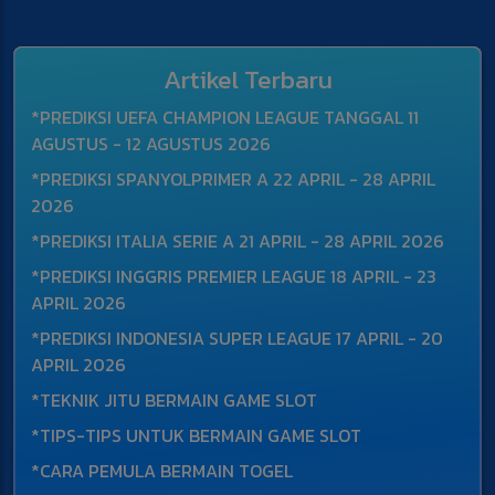
Artikel Terbaru
*PREDIKSI UEFA CHAMPION LEAGUE TANGGAL 11
AGUSTUS - 12 AGUSTUS 2026
*PREDIKSI SPANYOLPRIMER A 22 APRIL - 28 APRIL
2026
*PREDIKSI ITALIA SERIE A 21 APRIL - 28 APRIL 2026
*PREDIKSI INGGRIS PREMIER LEAGUE 18 APRIL - 23
APRIL 2026
*PREDIKSI INDONESIA SUPER LEAGUE 17 APRIL - 20
APRIL 2026
*TEKNIK JITU BERMAIN GAME SLOT
*TIPS-TIPS UNTUK BERMAIN GAME SLOT
*CARA PEMULA BERMAIN TOGEL