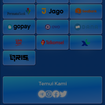
Temui Kami