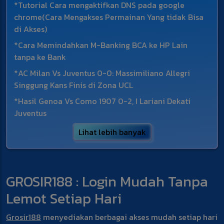
*Tutorial Cara mengaktifkan DNS pada google
chrome(Cara Mengakses Permainan Yang tidak Bisa
di Akses)
*Cara Memindahkan M-Banking BCA ke HP Lain
tanpa ke Bank
*AC Milan Vs Juventus 0-0: Massimiliano Allegri
Singgung Kans Finis di Zona UCL
*Hasil Genoa Vs Como 1907 0-2, I Lariani Dekati
Juventus
Lihat lebih banyak
GROSIR188 : Login Mudah Tanpa
Lemot Setiap Hari
Grosir188
menyediakan berbagai akses mudah setiap hari