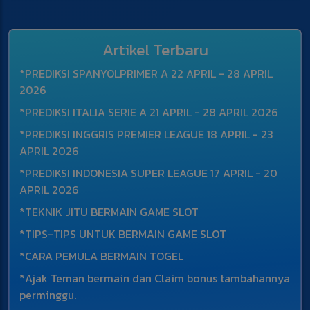
Artikel Terbaru
*PREDIKSI SPANYOLPRIMER A 22 APRIL - 28 APRIL
2026
*PREDIKSI ITALIA SERIE A 21 APRIL - 28 APRIL 2026
*PREDIKSI INGGRIS PREMIER LEAGUE 18 APRIL - 23
APRIL 2026
*PREDIKSI INDONESIA SUPER LEAGUE 17 APRIL - 20
APRIL 2026
*TEKNIK JITU BERMAIN GAME SLOT
*TIPS-TIPS UNTUK BERMAIN GAME SLOT
*CARA PEMULA BERMAIN TOGEL
*Ajak Teman bermain dan Claim bonus tambahannya
perminggu.