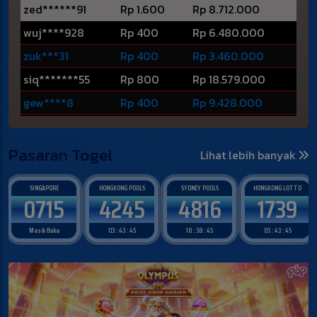
zed******91
Rp 1.600
Rp 8.712.000
wuj****928
Rp 400
Rp 6.480.000
zuk***31
Rp 400
Rp 3.460.000
siq*******55
Rp 800
Rp 18.579.000
gew****8
Rp 400
Rp 9.428.000
kul******0
Rp 4.000
Rp 54.128.000
Pasaran Togel
Lihat lebih banyak
HONGKONG POOLS
SYDNEY POOLS
HONGKONG LOTTO
SYDNEY LOTTO
4245
4816
1739
7097
03 : 43 : 44
18 : 38 : 44
03 : 43 : 44
18 : 38 : 44