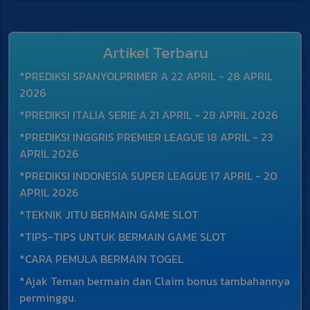
Artikel Terbaru
*PREDIKSI SPANYOLPRIMER A 22 APRIL - 28 APRIL
2026
*PREDIKSI ITALIA SERIE A 21 APRIL - 28 APRIL 2026
*PREDIKSI INGGRIS PREMIER LEAGUE 18 APRIL - 23
APRIL 2026
*PREDIKSI INDONESIA SUPER LEAGUE 17 APRIL - 20
APRIL 2026
*TEKNIK JITU BERMAIN GAME SLOT
*TIPS-TIPS UNTUK BERMAIN GAME SLOT
*CARA PEMULA BERMAIN TOGEL
*Ajak Teman bermain dan Claim bonus tambahannya
perminggu.