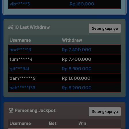
cex***166
Rp 360.000
vib*****5
Rp 160.000
pey******58
Rp 100.000
10 Last Withdraw
Selengkapnya
Username
Withdraw
hod****19
Rp 7.400.000
fum*****4
Rp 7.400.000
qit***941
Rp 8.900.000
dam******9
Rp 1.600.000
pab*****133
Rp 8.200.000
🏆 Pemenang Jackpot
Selengkapnya
Username
Bet
Win