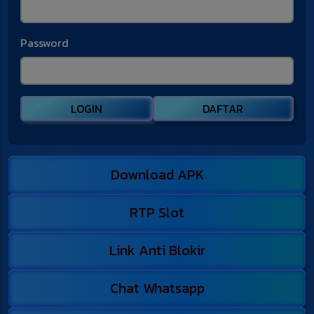
Password
LOGIN
DAFTAR
Download APK
RTP Slot
Link Anti Blokir
Chat Whatsapp