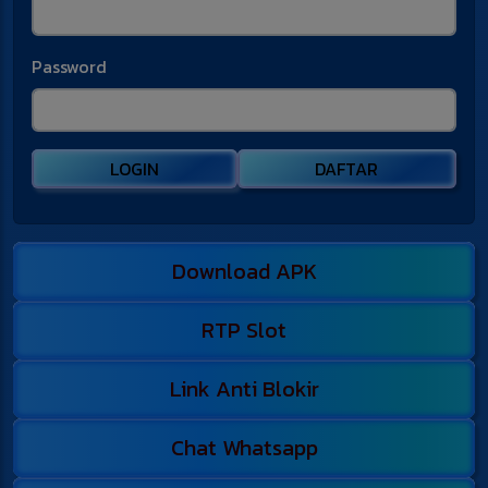
Password
LOGIN
DAFTAR
Download APK
RTP Slot
Link Anti Blokir
Chat Whatsapp