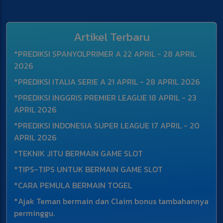
Artikel Terbaru
*PREDIKSI SPANYOLPRIMER A 22 APRIL - 28 APRIL
2026
*PREDIKSI ITALIA SERIE A 21 APRIL - 28 APRIL 2026
*PREDIKSI INGGRIS PREMIER LEAGUE 18 APRIL - 23
APRIL 2026
*PREDIKSI INDONESIA SUPER LEAGUE 17 APRIL - 20
APRIL 2026
*TEKNIK JITU BERMAIN GAME SLOT
*TIPS-TIPS UNTUK BERMAIN GAME SLOT
*CARA PEMULA BERMAIN TOGEL
*Ajak Teman bermain dan Claim bonus tambahannya
perminggu.