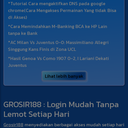
*Tutorial Cara mengaktifkan DNS pada google
chrome(Cara Mengakses Permainan Yang tidak Bisa
di Akses)
*Cara Memindahkan M-Banking BCA ke HP Lain
tanpa ke Bank
*AC Milan Vs Juventus 0-0: Massimiliano Allegri
Singgung Kans Finis di Zona UCL
*Hasil Genoa Vs Como 1907 0-2, I Lariani Dekati
Juventus
Lihat lebih banyak
GROSIR188 : Login Mudah Tanpa
Lemot Setiap Hari
Grosir188
menyediakan berbagai akses mudah setiap hari