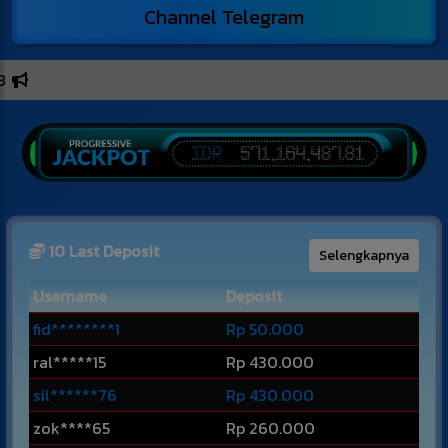
Channel Telegram
PASTIKAN JIKA KEH
10 Last Deposit
Selengkapnya
Username
Deposit
sef***42
Rp 490.000
fid********1
Rp 50.000
ral*****15
Rp 430.000
sil******76
Rp 430.000