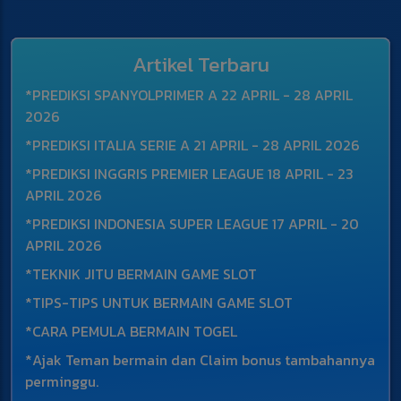
Artikel Terbaru
*PREDIKSI SPANYOLPRIMER A 22 APRIL - 28 APRIL
2026
*PREDIKSI ITALIA SERIE A 21 APRIL - 28 APRIL 2026
*PREDIKSI INGGRIS PREMIER LEAGUE 18 APRIL - 23
APRIL 2026
*PREDIKSI INDONESIA SUPER LEAGUE 17 APRIL - 20
APRIL 2026
*TEKNIK JITU BERMAIN GAME SLOT
*TIPS-TIPS UNTUK BERMAIN GAME SLOT
*CARA PEMULA BERMAIN TOGEL
*Ajak Teman bermain dan Claim bonus tambahannya
perminggu.