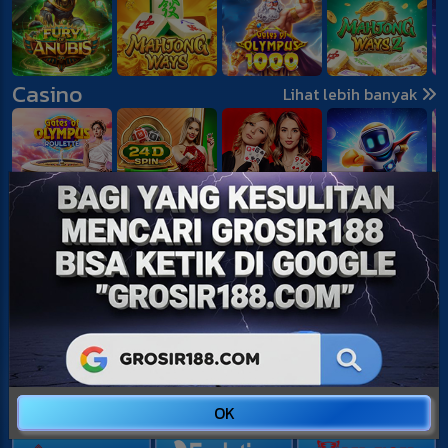
Casino
Lihat lebih banyak
Provider Kami
OK